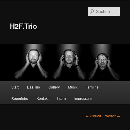
Zum
Inhalt
Such
wechseln
H2F.Trio
Hauptmenü
Start
Das Trio
Gallery
Musik
Termine
Repertoire
Kontakt
Intern
Impressum
Beitrags-
←
Zurück
Weiter
→
Navigation